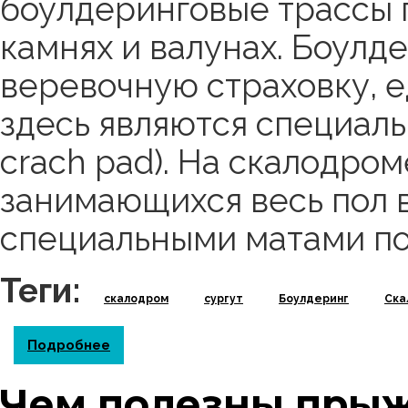
боулдеринговые трассы 
камнях и валунах. Боулд
веревочную страховку, 
здесь являются специал
crach pad). На скалодро
занимающихся весь пол 
специальными матами по
Теги:
скалодром
сургут
Боулдеринг
Ска
Подробнее
о Что такое боулдеринг? И с чем его ед
Чем полезны прыж