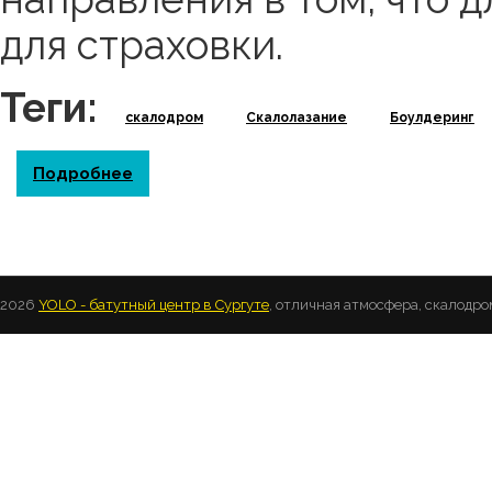
для страховки.
Теги:
скалодром
Скалолазание
Боулдеринг
Подробнее
о СКАЛОЛАЗАНИЕ
2026
YOLO - батутный центр в Сургуте
, отличная атмосфера, скалодро