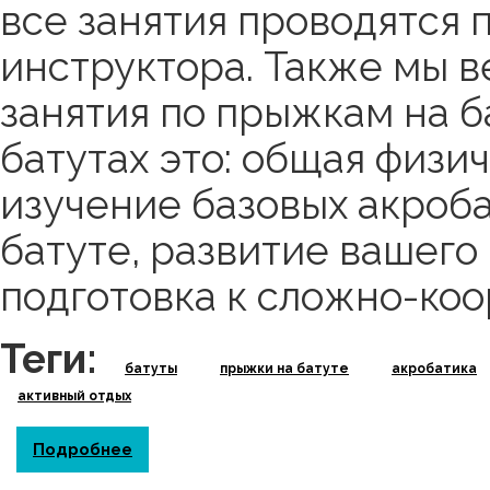
все занятия проводятся 
инструктора. Также мы в
занятия по прыжкам на б
батутах это: общая физич
изучение базовых акроб
батуте, развитие вашего
подготовка к сложно-ко
Теги:
батуты
прыжки на батуте
акробатика
активный отдых
Подробнее
о Чем полезны прыжки на батуте?