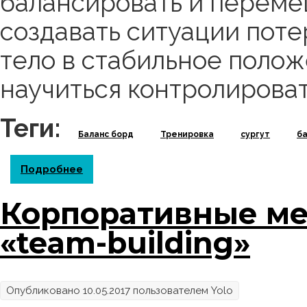
балансировать и перемещ
создавать ситуации поте
тело в стабильное полож
научиться контролироват
Теги:
Баланс борд
Тренировка
сургут
б
Подробнее
о Зачем нужен баланс борд?
Корпоративные ме
«team-building»
Опубликовано 10.05.2017 пользователем
Yolo