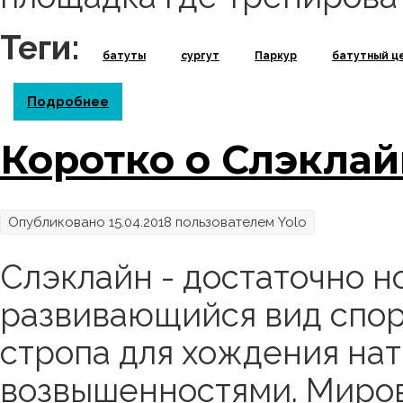
Теги:
батуты
сургут
Паркур
батутный ц
Подробнее
о О паркуре не понаслышке
Коротко о Слэкла
Опубликовано 15.04.2018 пользователем
Yolo
Слэклайн - достаточно н
развивающийся вид спорт
стропа для хождения на
возвышенностями. Миро