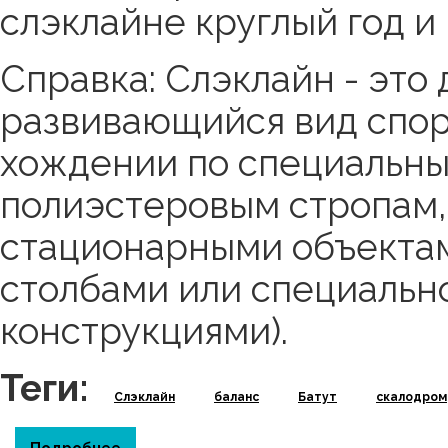
слэклайне круглый год и 
Справка: Слэклайн - это
развивающийся вид спор
хождении по специальн
полиэстеровым стропам,
стационарными объектам
столбами или специаль
конструкциями).
Теги:
Слэклайн
баланс
Батут
скалодром
Подробнее
о СЛЭКЛАЙН