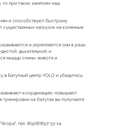
то при таких занятиях наш
ниям и способствуют быстрому
ет существенных нагрузок на коленные
развиваются и укрепляются они в разы
дистой, дыхательной, и
ся мышцы спины, живота и
ку в Батутный центр YOLO и убедитесь
 развивают координацию, повышают
я тренировки на батутах вы получаете
гора". тел: 8(908)897-33-14.