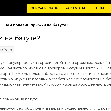
ОПИСАНИЕ ЗАЛА
РАСПИСАНИЕ
ЦЕНЫ
г
»
Чем полезны прыжки на батуте?
 на батуте?
лем
Yolo
ую популярность как среди детей, так и среди взрослых. Ч
о начинать заниматься с тренером. Батутный центр YOLO ед
ора. Также мы ведем набор на групповые занятия по прыжка
астяжка, изучение базовых акробатических элементов на ба
инационным элементам. А плюсом - всегда хорошее настрое
а прыжков на батуте:
енируют вестибулярный аппарат и существенно улучшают к