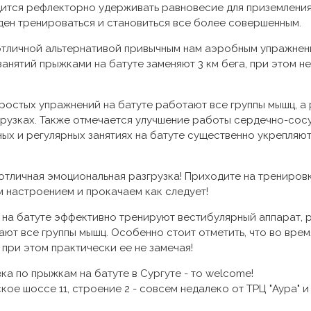
ится рефлекторно удерживать равновесие для приземления, 
ен тренироваться и становиться все более совершенным.
 отличной альтернативой привычным нам аэробным упражне
 занятий прыжками на батуте заменяют 3 км бега, при этом н
ростых упражнений на батуте работают все группы мышц, а 
грузках. Также отмечается улучшение работы сердечно-сосу
ых и регулярных занятиях на батуте существенно укрепляют
о отличная эмоциональная разгрузка! Приходите на трениров
м настроением и прокачаем как следует!
 на батуте эффективно тренируют вестибулярный аппарат,
ают все группы мышц. Особенно стоит отметить, что во врем
при этом практически ее не замечая!
а по прыжкам на батуте в Сургуте - то welcome!
е шоссе 11, строение 2 - совсем недалеко от ТРЦ "Аура" и "А