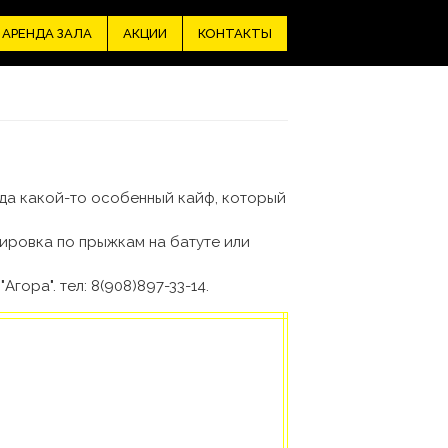
АРЕНДА ЗАЛА
АКЦИИ
КОНТАКТЫ
гда какой-то особенный кайф, который
нировка по прыжкам на батуте или
гора". тел: 8(908)897-33-14.
Батуты в
Сургуте
YOLO_4.jpg