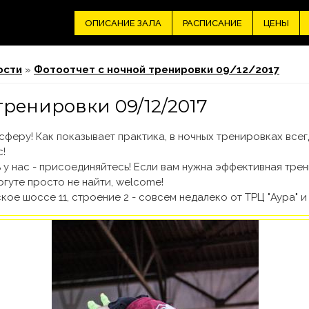
ОПИСАНИЕ ЗАЛА
РАСПИСАНИЕ
ЦЕНЫ
ости
»
Фотоотчет с ночной тренировки 09/12/2017
тренировки 09/12/2017
сферу! Как показывает практика, в ночных тренировках все
!
ть у нас - присоединяйтесь! Если вам нужна эффективная тре
ргуте просто не найти, welcome!
е шоссе 11, строение 2 - совсем недалеко от ТРЦ "Аура" и "А
 в Сургуте.jpg
ргуте.jpg
уте YOLO_0.jpg
Сургуте.jpg