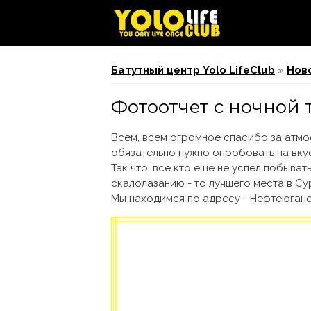
Вы здесь
Батутный центр Yolo LifeClub
»
Нов
Фотоотчет с ночной 
Всем, всем огромное спасибо за атмо
обязательно нужно опробовать на вкус
Так что, все кто еще не успел побыва
скалолазанию - то лучшего места в Су
Мы находимся по адресу - Нефтеюганско
YOLO батутный центр
YOLO Скалодром в Су
Батутный зал в Сург
Прыжки на батуте в 