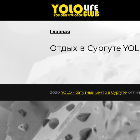
Вы здесь
Главная
Отдых в Сургуте YOL
2026
YOLO - батутный центр в Сургуте
, отли