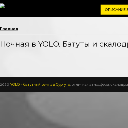
ОПИСАНИЕ 
Вы здесь
Главная
Ночная в YOLO. Батуты и скалод
2026
YOLO - батутный центр в Сургуте
, отличная атмосфера, скалодро