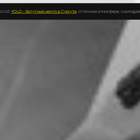
2026
YOLO - батутный центр в Сургуте
, отличная атмосфера, скалодро